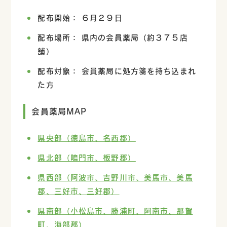
配布開始： ６月２９日
配布場所： 県内の会員薬局（約３７５店
舗）
配布対象： 会員薬局に処方箋を持ち込まれ
た方
会員薬局MAP
県央部（徳島市、名西郡）
県北部（鳴門市、板野郡）
県西部（阿波市、吉野川市、美馬市、美馬
郡、三好市、三好郡）
県南部（小松島市、勝浦町、阿南市、那賀
町、海部郡）