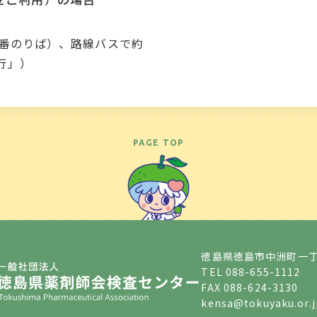
1番のりば）、路線バスで約
行」）
PAGE TOP
徳島県徳島市中洲町一丁
TEL
088-655-1112
FAX 088-624-3130
kensa@tokuyaku.or.j