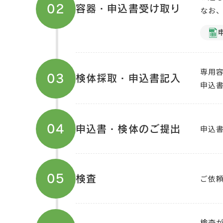
02
容器・申込書受け取り
なお
専用
03
検体採取・申込書記入
申込
04
申込
申込書・検体のご提出
05
ご依
検査
検査