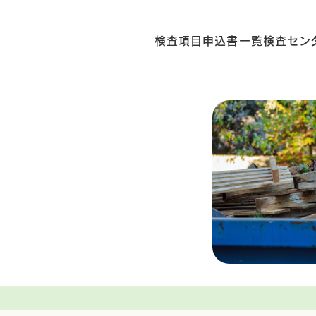
検査項目
申込書一覧
検査セン
査