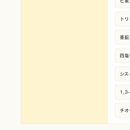
ヒ素
トリ
亜鉛
四塩
シス
1,
チオ